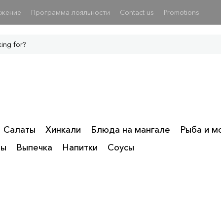
ожение
Программа лояльности
Contact us
Promotions
Салаты
Хинкали
Блюда на мангале
Рыба и м
ты
Выпечка
Напитки
Соусы