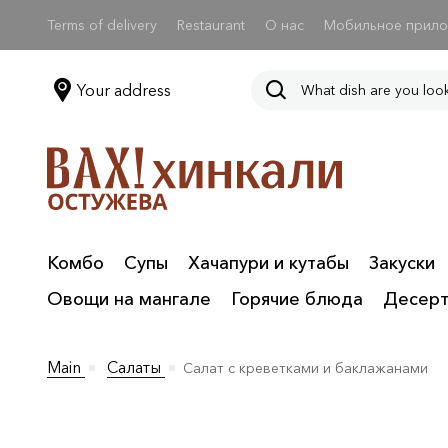
Terms of delivery
Restaurant
О нас
Мобильное прил
Your address
Комбо
Супы
Хачапури и кутабы
Закуски
Овощи на мангале
Горячие блюда
Десер
Main
Салаты
Салат с креветками и баклажанами