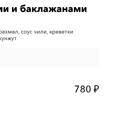
ми и баклажанами
ахмал, соус чили, креветки
780 ₽