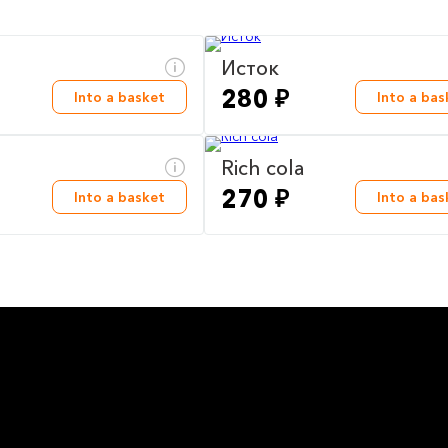
Исток
280 ₽
Into a basket
Into a bas
h
Rich cola
270 ₽
Into a basket
Into a bas