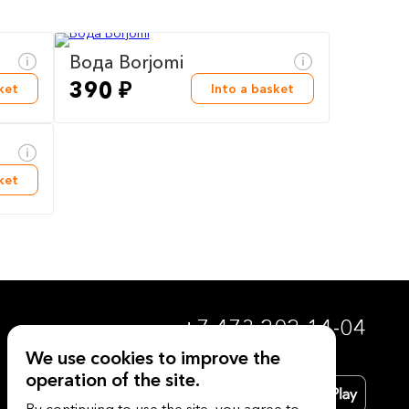
Вода Borjomi
390 ₽
ket
Into a basket
ket
+7 473 202-14-04
We use cookies to improve the
operation of the site.