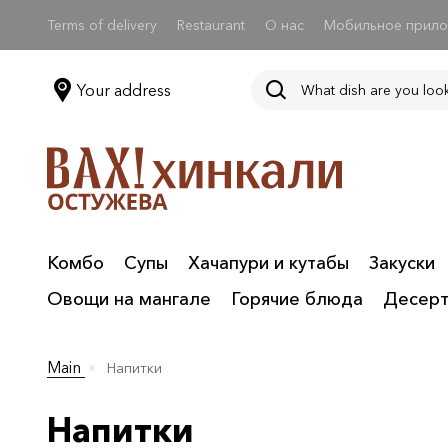
Terms of delivery
Restaurant
О нас
Мобильное прил
Your address
Комбо
Супы
Хачапури и кутабы
Закуски
Овощи на мангале
Горячие блюда
Десер
Main
Напитки
Напитки