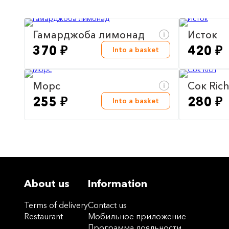
Гамарджоба лимонад
Исток
370 ₽
420 ₽
Into a basket
Морс
Сок Ric
255 ₽
280 ₽
Into a basket
About us
Information
Terms of delivery
Contact us
Restaurant
Мобильное приложение
Программа лояльности