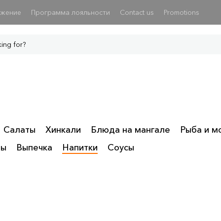
ожение
Программа лояльности
Contact us
Promotions
Салаты
Хинкали
Блюда на мангале
Рыба и м
ты
Выпечка
Напитки
Соусы