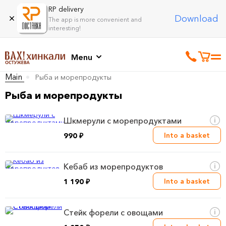
RP delivery
Download
The app is more convenient and
interesting!
Menu
Main
Рыба и морепродукты
Рыба и морепродукты
Шкмерули с морепродуктами
Into a basket
990 ₽
Кебаб из морепродуктов
Into a basket
1 190 ₽
Стейк форели с овощами