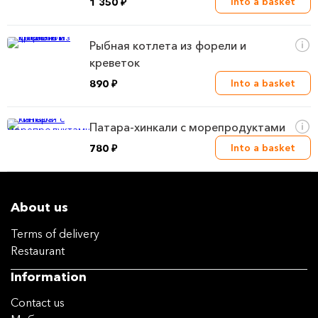
Into a basket
1 350 ₽
Рыбная котлета из форели и
креветок
Into a basket
890 ₽
Патара-хинкали с морепродуктами
Into a basket
780 ₽
About us
Terms of delivery
Restaurant
Information
Contact us