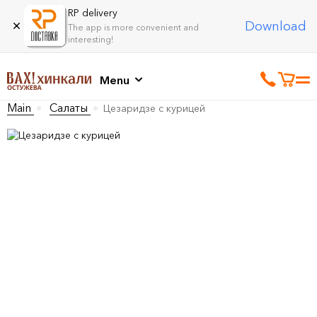
RP delivery
Download
The app is more convenient and
interesting!
Menu
Main
Салаты
Цезаридзе с курицей