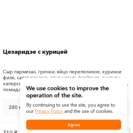
Цезаридзе с курицей
Сыр пармезан, гренки, яйцо перепелиное, куриное
филе, салат романо, соус цезарь (майонез, анчоусы,
каперсы, пармезан, чеснок, шрирача, соус ворчестер),
We use cookies to improve the
operation of the site.
By continuing to use the site, you agree to
280 г
our
Privacy Policy
and the use of cookies.
Agree
710 ₽
Into a basket