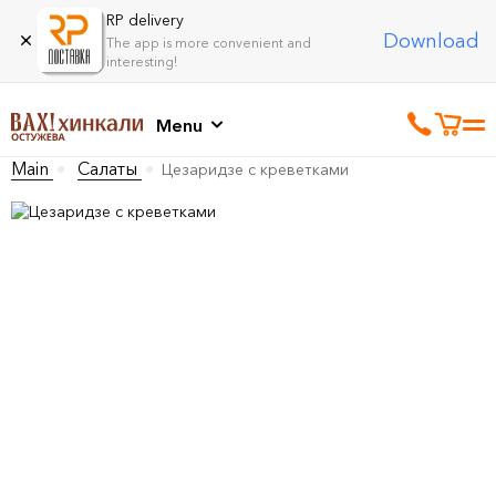
RP delivery
Download
The app is more convenient and
interesting!
Menu
Main
Салаты
Цезаридзе с креветками