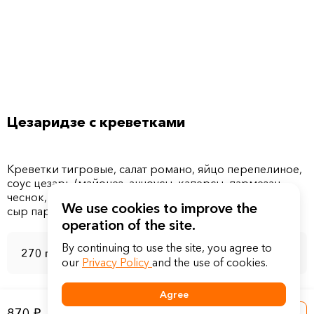
Цезаридзе с креветками
Креветки тигровые, салат романо, яйцо перепелиное,
соус цезарь (майонез, анчоусы, каперсы, пармезан,
чеснок, шрирача, соус ворчестер), помидор черри,
We use cookies to improve the
operation of the site.
By continuing to use the site, you agree to
270 г
our
Privacy Policy
and the use of cookies.
Agree
870 ₽
Into a basket